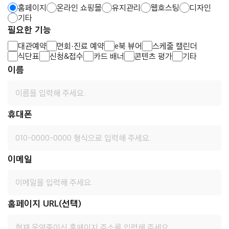
홈페이지
온라인 쇼핑몰
유지관리
웹호스팅
디자인
기타
필요한 기능
대관예약
면회·진료 예약
e북 뷰어
스케줄 캘린더
식단표
신청&접수
카드 배너
콘텐츠 평가
기타
이름
휴대폰
이메일
홈페이지 URL(선택)