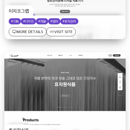
이지코그랩
#기획
#디자인
#개발
#영어
#유지관리
desktop_windows
link
MORE DETAILS
VISIT SITE