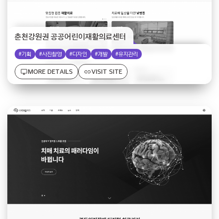
춘천강원권 공공어린이재활의료센터
#기획
#사진촬영
#디자인
#개발
#유지관리
desktop_windows
link
MORE DETAILS
VISIT SITE