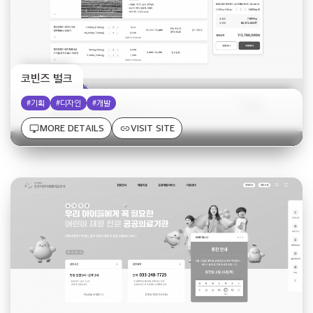
코빈즈 벌크
#기획
#디자인
#개발
desktop_windows
link
MORE DETAILS
VISIT SITE