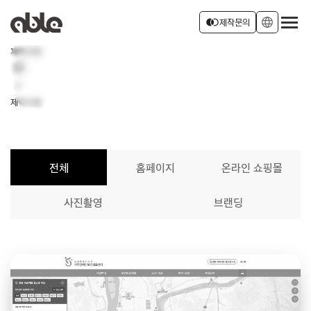
서비스 소개
join_left
language
제작문의
제작사례
home
회사소개
로그인
회원가입
chevron_right
제작사례
소식
전체
홈페이지
온라인 쇼핑몰
사진촬영
브랜딩