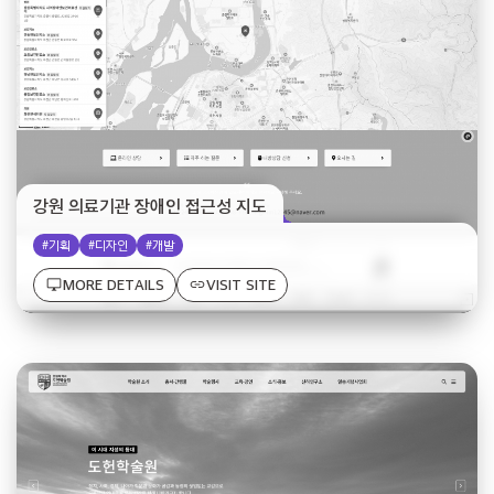
강원 의료기관 장애인 접근성 지도
#기획
#디자인
#개발
desktop_windows
link
MORE DETAILS
VISIT SITE