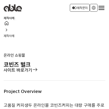
서비스 소개
join_left
language
제작문의
제작사례
home
회사소개
로그인
회원가입
chevron_right
제작사례
소식
온라인 쇼핑몰
코빈즈 벌크
east
사이트 바로가기
Project Overview
고품질 커피생두 온라인몰 코빈즈커피는 대량 구매를 주로