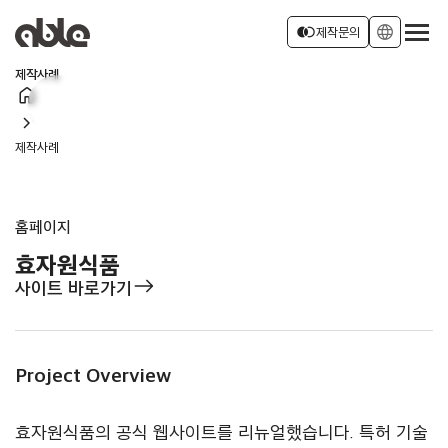
서비스 소개
join_left
language
제작문의
제작사례
home
회사소개
로그인
회원가입
chevron_right
제작사례
소식
홈페이지
효자원식품
east
사이트 바로가기
Project Overview
효자원식품의 공식 웹사이트를 리뉴얼했습니다. 특허 기술