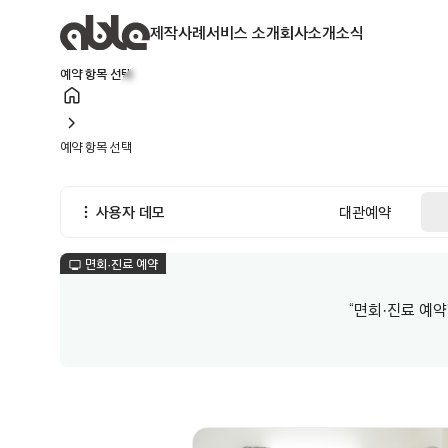
제작사례
서비스 소개
회사소개
소식
예약 항목 선택
home
chevron_right
예약 항목 선택
more_vert
사용자 데모
대관예약
면회·진료 예약
monitor
“면회·진료 예약