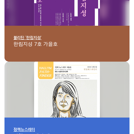
뷸리틴 ‘한림지성’
한림지성 7호 가을호
정책뉴스레터