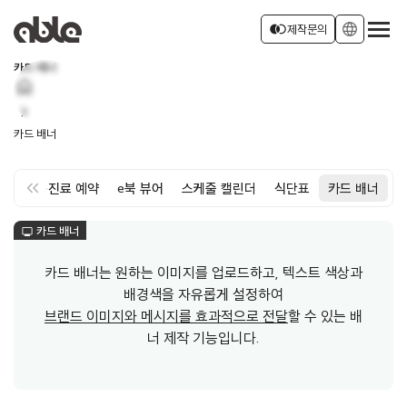
서비스 소개
join_left
language
제작문의
카드 배너
home
회사소개
로그인
회원가입
chevron_right
카드 배너
소식
keyboard_double_arrow_left
약
면회·진료 예약
e북 뷰어
스케줄 캘린더
식단표
카드 배너
카드 배너
monitor
카드 배너는 원하는 이미지를 업로드하고, 텍스트 색상과
배경색을 자유롭게 설정하여
브랜드 이미지와 메시지를 효과적으로 전달
할 수 있는 배
너 제작 기능입니다.