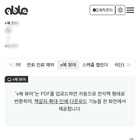
서비스 소개
join_left
language
제작문의
e북 뷰어
home
회사소개
로그인
회원가입
chevron_right
e북 뷰어
소식
keyboard_double_arrow_left
keyboard_double_arrow_right
대관예약
면회·진료 예약
e북 뷰어
스케줄 캘린더
식단표
카드
e북 뷰어
monitor
“e북 뷰어”는 PDF를 업로드하면 자동으로 전자책 형태로
변환하여,
책갈피·확대·인쇄·다운로드
기능을 한 화면에서
제공합니다.