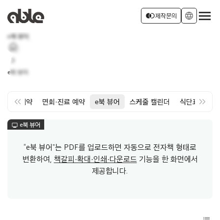
서비스 소개
join_left
language
제작문의
e북 뷰어
home
회사소개
로그인
회원가입
chevron_right
e북 뷰어
소식
keyboard_double_arrow_left
keyboard_double_arrow_right
대관예약
면회·진료 예약
e북 뷰어
스케줄 캘린더
식단표
카드
e북 뷰어
monitor
“e북 뷰어”는 PDF를 업로드하면 자동으로 전자책 형태로
변환하여,
책갈피·확대·인쇄·다운로드
기능을 한 화면에서
제공합니다.