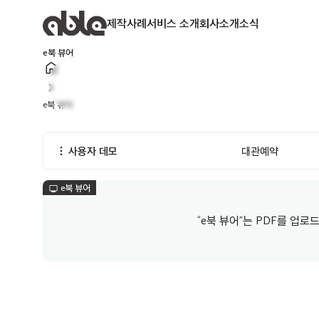
제작사례
서비스 소개
회사소개
소식
e북 뷰어
home
chevron_right
e북 뷰어
more_vert
사용자 데모
대관예약
e북 뷰어
monitor
“e북 뷰어”는 PDF를 업