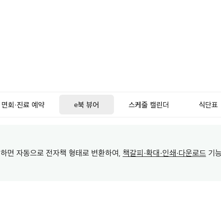
면회·진료 예약
e북 뷰어
스케줄 캘린더
식단표
로드하면 자동으로 전자책 형태로 변환하여,
책갈피·확대·인쇄·다운로드
기능