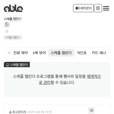
서비스 소개
join_left
language
제작문의
스케줄 캘린더
home
회사소개
로그인
회원가입
chevron_right
스케줄 캘린더
소식
keyboard_double_arrow_left
약
면회·진료 예약
e북 뷰어
스케줄 캘린더
식단표
카드 배너
스케줄 캘린더
monitor
스케줄 캘린더 프로그램을 통해 행사와 일정을
체계적으
로 관리
할 수 있습니다.
최고관리자
2025-04-18 13:53