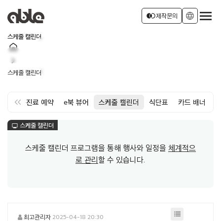
서비스 소개
join_left
language
제작문의
스케줄 캘린더
home
회사소개
로그인
회원가입
chevron_right
스케줄 캘린더
소식
keyboard_double_arrow_left
약
면회·진료 예약
e북 뷰어
스케줄 캘린더
식단표
카드 배너
스케줄 캘린더
monitor
스케줄 캘린더 프로그램을 통해 행사와 일정을
체계적으
로 관리
할 수 있습니다.
최고관리자
2025-04-18 20:30