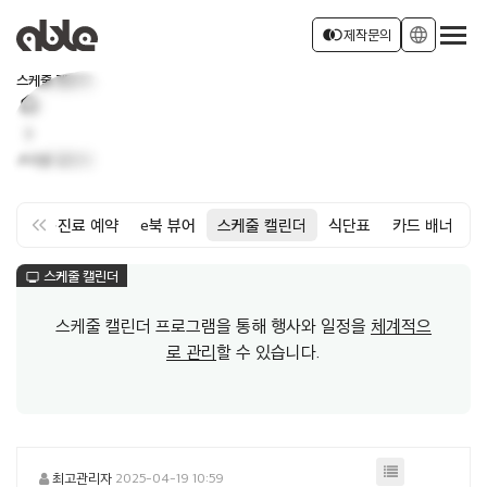
서비스 소개
join_left
language
제작문의
스케줄 캘린더
home
회사소개
로그인
회원가입
chevron_right
스케줄 캘린더
소식
keyboard_double_arrow_left
약
면회·진료 예약
e북 뷰어
스케줄 캘린더
식단표
카드 배너
스케줄 캘린더
monitor
스케줄 캘린더 프로그램을 통해 행사와 일정을
체계적으
로 관리
할 수 있습니다.
최고관리자
2025-04-19 10:59