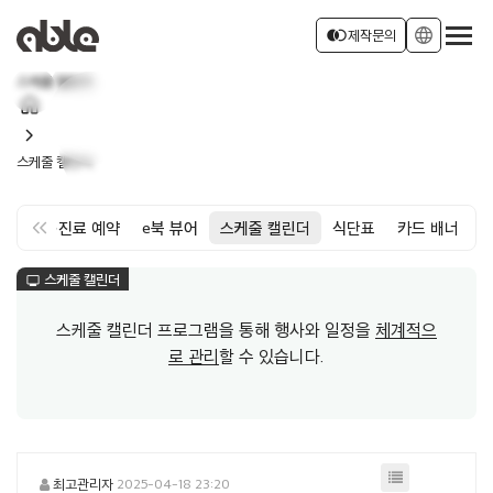
서비스 소개
join_left
language
제작문의
스케줄 캘린더
home
회사소개
로그인
회원가입
chevron_right
스케줄 캘린더
소식
keyboard_double_arrow_left
약
면회·진료 예약
e북 뷰어
스케줄 캘린더
식단표
카드 배너
스케줄 캘린더
monitor
스케줄 캘린더 프로그램을 통해 행사와 일정을
체계적으
로 관리
할 수 있습니다.
최고관리자
2025-04-18 23:20