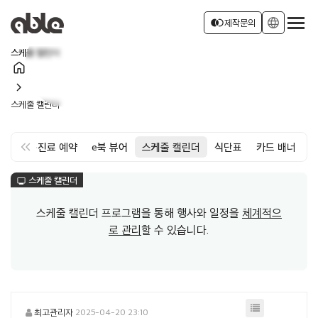
서비스 소개
join_left
language
제작문의
스케줄 캘린더
home
회사소개
로그인
회원가입
chevron_right
스케줄 캘린더
소식
keyboard_double_arrow_left
약
면회·진료 예약
e북 뷰어
스케줄 캘린더
식단표
카드 배너
스케줄 캘린더
monitor
스케줄 캘린더 프로그램을 통해 행사와 일정을
체계적으
로 관리
할 수 있습니다.
최고관리자
2025-04-20 23:10