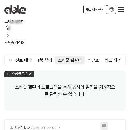
서비스 소개
join_left
language
제작문의
스케줄 캘린더
home
회사소개
로그인
회원가입
chevron_right
스케줄 캘린더
소식
keyboard_double_arrow_left
약
면회·진료 예약
e북 뷰어
스케줄 캘린더
식단표
카드 배너
스케줄 캘린더
monitor
스케줄 캘린더 프로그램을 통해 행사와 일정을
체계적으
로 관리
할 수 있습니다.
최고관리자
2025-04-22 00:13