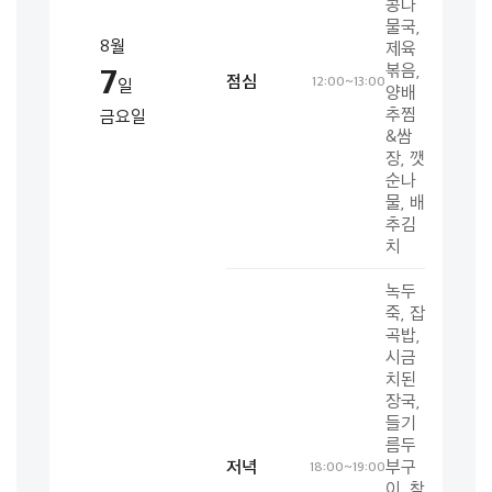
콩나
물국,
8월
제육
7
볶음,
점심
12:00~13:00
일
양배
추찜
금요일
&쌈
장, 깻
순나
물, 배
추김
치
녹두
죽, 잡
곡밥,
시금
치된
장국,
들기
름두
저녁
부구
18:00~19:00
이, 참