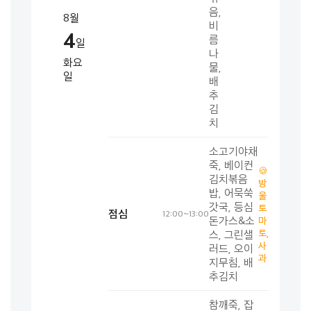
음,
8월
비
4
름
일
나
화요
물,
일
배
추
김
치
소고기야채
죽, 베이컨
🍪
김치볶음
방
밥, 어묵쑥
울
갓국, 등심
토
점심
12:00~13:00
돈가스&소
마
토,
스, 그린샐
사
러드, 오이
과
지무침, 배
추김치
참깨죽, 잡