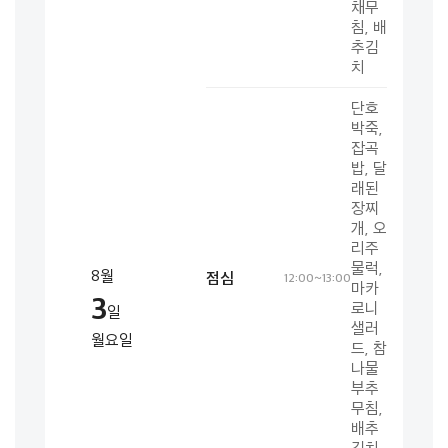
채무
침, 배
추김
치
단호
박죽,
잡곡
밥, 달
래된
장찌
개, 오
리주
물럭,
8월
점심
12:00~13:00
마카
3
로니
일
샐러
월요일
드, 참
나물
부추
무침,
배추
김치