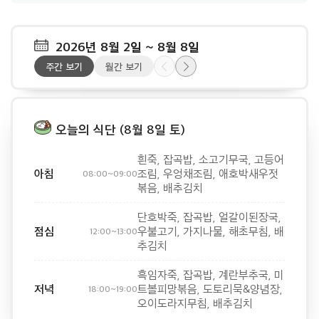
2026년 8월 2일 ~
8월 8일
주간 보기
월간 보기
오늘의 식단 (8월 8일 토)
흰죽, 잡곡밥, 소고기무국, 고등어
아침
조림, 우엉채조림, 애호박새우젓
08:00~09:00
볶음, 배추김치
단호박죽, 잡곡밥, 얼갈이된장국,
점심
우불고기, 가지나물, 해초무침, 배
12:00~13:00
추김치
흑임자죽, 잡곡밥, 계란부추국, 미
저녁
트볼피망볶음, 도토리묵&양념장,
18:00~19:00
오이도라지무침, 배추김치