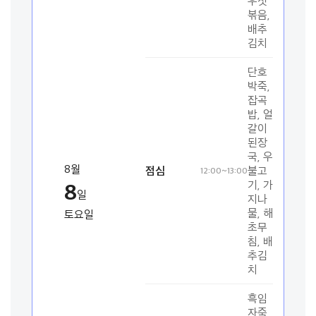
우젓
볶음,
배추
김치
단호
박죽,
잡곡
밥, 얼
갈이
된장
국, 우
8월
점심
불고
12:00~13:00
8
기, 가
일
지나
물, 해
토요일
초무
침, 배
추김
치
흑임
자죽,