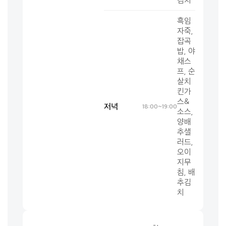
흑임
자죽,
잡곡
밥, 야
채스
프, 순
살치
킨가
스&
저녁
18:00~19:00
소스,
양배
추샐
러드,
오이
지무
침, 배
추김
치