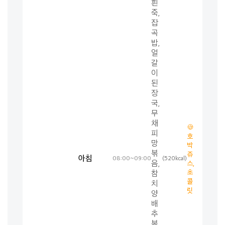
흰
죽,
잡
곡
밥,
얼
갈
이
된
장
국,
무
채
🍪
피
호
망
박
볶
쥬
아침
08:00~09:00
(520kcal)
음,
스,
초
참
콜
치
릿
양
배
추
볶