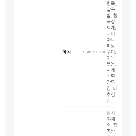
흰죽,
잡곡
밥, 청
국장
찌개,
너비
아니
피망
아침
구이,
08:00~09:00
어묵
볶음,
시래
기된
장무
침, 배
추김
치
참치
야채
죽, 잡
곡밥,