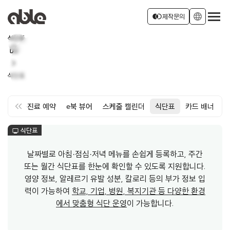
서비스 소개
join_left
language
제작문의
식단표
home
회사소개
로그인
회원가입
chevron_right
식단표
소식
keyboard_double_arrow_left
약
면회·진료 예약
e북 뷰어
스케줄 캘린더
식단표
카드 배너
식단표
monitor
날짜별로 아침·점심·저녁 메뉴를 손쉽게 등록하고, 주간
또는 월간 식단표를 한눈에 확인할 수 있도록 지원합니다.
영양 정보, 알레르기 유발 성분, 칼로리 등의 부가 정보 입
력이 가능하여
학교, 기업, 병원, 복지기관 등 다양한 환경
에서 맞춤형 식단 운영
이 가능합니다.