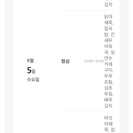
김치
닭야
채죽,
잡곡
밥, 건
새우
아욱
국, 임
연수
8월
점심
12:00~13:00
카레
5
구이,
일
두부
수요일
조림,
섬초
무침,
배추
김치
버섯
야채
죽, 잡