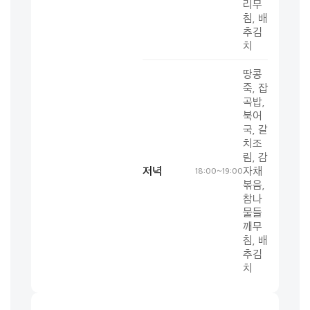
리무
침, 배
추김
치
땅콩
죽, 잡
곡밥,
북어
국, 갈
치조
림, 감
저녁
자채
18:00~19:00
볶음,
참나
물들
깨무
침, 배
추김
치