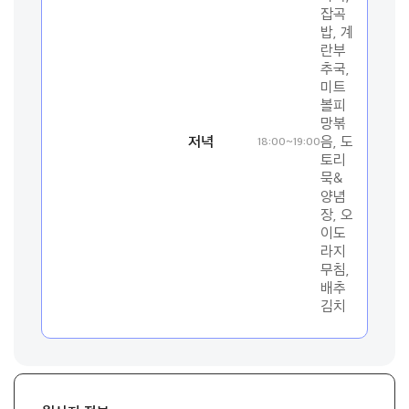
잡곡
밥, 계
란부
추국,
미트
볼피
망볶
저녁
음, 도
18:00~19:00
토리
묵&
양념
장, 오
이도
라지
무침,
배추
김치