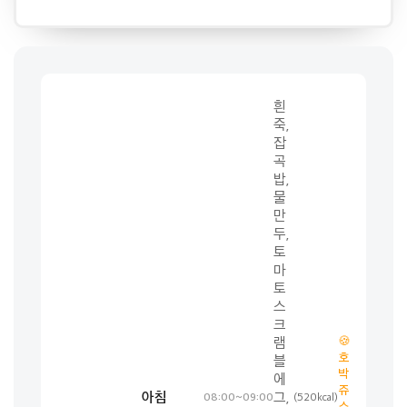
흰
죽,
잡
곡
밥,
물
만
두,
토
마
토
스
크
🍪
램
호
블
박
에
쥬
아침
그,
08:00~09:00
(520kcal)
스,