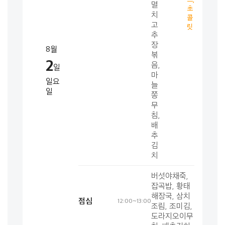
멸
초
치
콜
고
릿
추
장
8월
볶
2
음,
일
마
일요
늘
일
쫑
무
침,
배
추
김
치
버섯야채죽,
잡곡밥, 황태
해장국, 삼치
점심
12:00~13:00
조림, 조미김,
도라지오이무