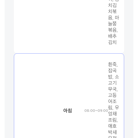
치김
치볶
음, 마
늘쫑
볶음,
배추
김치
흰죽,
잡곡
밥, 소
고기
무국,
고등
어조
림, 우
아침
08:00~09:00
엉채
조림,
애호
박새