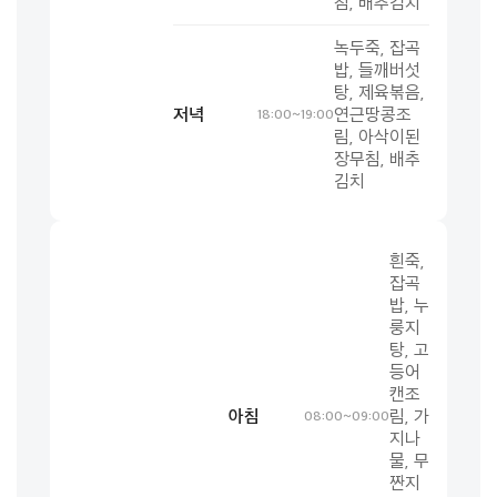
침, 배추김치
녹두죽, 잡곡
밥, 들깨버섯
탕, 제육볶음,
저녁
연근땅콩조
18:00~19:00
림, 아삭이된
장무침, 배추
김치
흰죽,
잡곡
밥, 누
룽지
탕, 고
등어
캔조
아침
림, 가
08:00~09:00
지나
물, 무
짠지