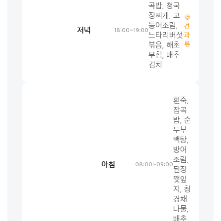
곡밥, 청국
장찌개, 고
🍪
등어조림,
견
저녁
18:00~19:00
느타리버섯
과
류
볶음, 해초
무침, 배추
김치
흰죽,
잡곡
밥, 순
두부
백탕,
방어
조림,
아침
08:00~09:00
된장
깻잎
지, 청
경채
나물,
배추