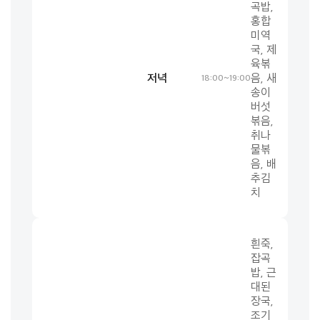
곡밥,
홍합
미역
국, 제
육볶
저녁
음, 새
18:00~19:00
송이
버섯
볶음,
취나
물볶
음, 배
추김
치
흰죽,
잡곡
밥, 근
대된
장국,
조기