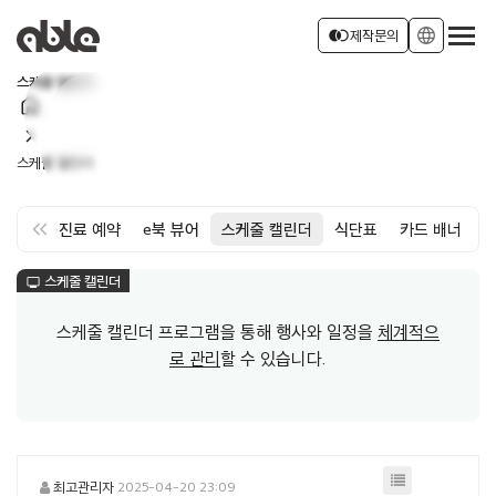
서비스 소개
join_left
language
제작문의
스케줄 캘린더
home
회사소개
로그인
회원가입
chevron_right
스케줄 캘린더
소식
keyboard_double_arrow_left
약
면회·진료 예약
e북 뷰어
스케줄 캘린더
식단표
카드 배너
스케줄 캘린더
monitor
스케줄 캘린더 프로그램을 통해 행사와 일정을
체계적으
로 관리
할 수 있습니다.
최고관리자
2025-04-20 23:09