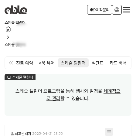
서비스 소개
join_left
language
제작문의
스케줄 캘린더
home
회사소개
로그인
회원가입
chevron_right
스케줄 캘린더
소식
keyboard_double_arrow_left
약
면회·진료 예약
e북 뷰어
스케줄 캘린더
식단표
카드 배너
스케줄 캘린더
monitor
스케줄 캘린더 프로그램을 통해 행사와 일정을
체계적으
로 관리
할 수 있습니다.
최고관리자
2025-04-21 23:56